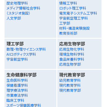
歴史地理学科
情報工学科
メディア情報社会学科
ロボット理工学科
（スタジオ施設）
電気電子システム工学科
人文学部
宇宙航空理工学科
工学部
材料・構造実験施設
教育技術部
理工学部
応用生物学部
数理・物理サイエンス学科
応用生物化学科
AIロボティクス学科
環境生物科学科
宇宙航空学科
食品栄養科学科
応用生物学部
生命健康科学部
現代教育学部
生命医科学科
幼児教育学科
保健看護学科
現代教育学科
理学療法学科
現代教育学部
作業療法学科
臨床工学科
スポーツ保健医療学科