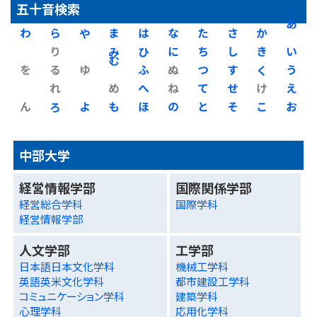
五十音検索
わ
ら
や
ま
は
な
た
さ
か
あ
り
み
ひ
に
ち
し
き
い
を
る
ゆ
む
ふ
ぬ
つ
す
く
う
れ
め
へ
ね
て
せ
け
え
ん
ろ
よ
も
ほ
の
と
そ
こ
お
中部大学
経営情報学部
国際関係学部
経営総合学科
国際学科
経営情報学部
人文学部
工学部
日本語日本文化学科
機械工学科
英語英米文化学科
都市建設工学科
コミュニケーション学科
建築学科
心理学科
応用化学科