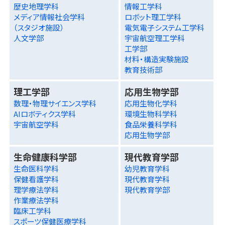
歴史地理学科
情報工学科
メディア情報社会学科
ロボット理工学科
（スタジオ施設）
電気電子システム工学科
人文学部
宇宙航空理工学科
工学部
材料・構造実験施設
教育技術部
理工学部
応用生物学部
数理・物理サイエンス学科
応用生物化学科
AIロボティクス学科
環境生物科学科
宇宙航空学科
食品栄養科学科
応用生物学部
生命健康科学部
現代教育学部
生命医科学科
幼児教育学科
保健看護学科
現代教育学科
理学療法学科
現代教育学部
作業療法学科
臨床工学科
スポーツ保健医療学科