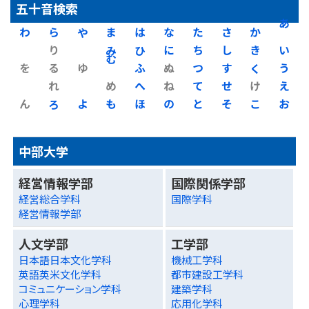
五十音検索
わ
ら
や
ま
は
な
た
さ
か
あ
り
み
ひ
に
ち
し
き
い
を
る
ゆ
む
ふ
ぬ
つ
す
く
う
れ
め
へ
ね
て
せ
け
え
ん
ろ
よ
も
ほ
の
と
そ
こ
お
中部大学
経営情報学部
国際関係学部
経営総合学科
国際学科
経営情報学部
人文学部
工学部
日本語日本文化学科
機械工学科
英語英米文化学科
都市建設工学科
コミュニケーション学科
建築学科
心理学科
応用化学科