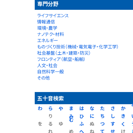
専門分野
ライフサイエンス
情報通信
環境・農学
ナノテク・材料
エネルギー
ものづくり技術（機械・電気電子・化学工学）
社会基盤（土木・建築・防災）
フロンティア（航空・船舶）
人文・社会
自然科学一般
その他
五十音検索
わ
ら
や
ま
は
な
た
さ
か
り
み
ひ
に
ち
し
き
を
る
ゆ
む
ふ
ぬ
つ
す
く
れ
め
へ
ね
て
せ
け