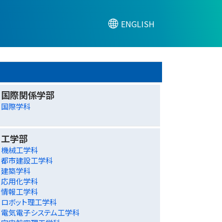
ENGLISH
国際関係学部
国際学科
工学部
機械工学科
都市建設工学科
建築学科
応用化学科
情報工学科
ロボット理工学科
電気電子システム工学科