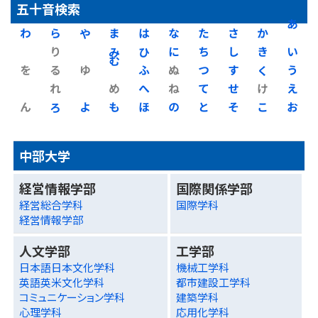
五十音検索
わ
ら
や
ま
は
な
た
さ
か
あ
り
み
ひ
に
ち
し
き
い
を
る
ゆ
む
ふ
ぬ
つ
す
く
う
れ
め
へ
ね
て
せ
け
え
ん
ろ
よ
も
ほ
の
と
そ
こ
お
中部大学
経営情報学部
国際関係学部
経営総合学科
国際学科
経営情報学部
人文学部
工学部
日本語日本文化学科
機械工学科
英語英米文化学科
都市建設工学科
コミュニケーション学科
建築学科
心理学科
応用化学科