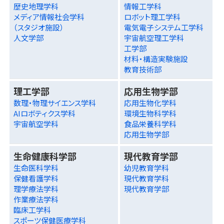
歴史地理学科
情報工学科
メディア情報社会学科
ロボット理工学科
（スタジオ施設）
電気電子システム工学科
人文学部
宇宙航空理工学科
工学部
材料・構造実験施設
教育技術部
理工学部
応用生物学部
数理・物理サイエンス学科
応用生物化学科
AIロボティクス学科
環境生物科学科
宇宙航空学科
食品栄養科学科
応用生物学部
生命健康科学部
現代教育学部
生命医科学科
幼児教育学科
保健看護学科
現代教育学科
理学療法学科
現代教育学部
作業療法学科
臨床工学科
スポーツ保健医療学科