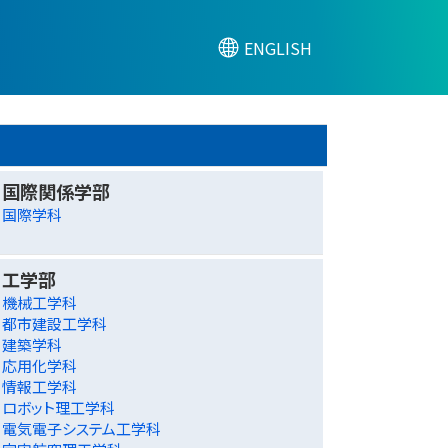
ENGLISH
国際関係学部
国際学科
工学部
機械工学科
都市建設工学科
建築学科
応用化学科
情報工学科
ロボット理工学科
電気電子システム工学科