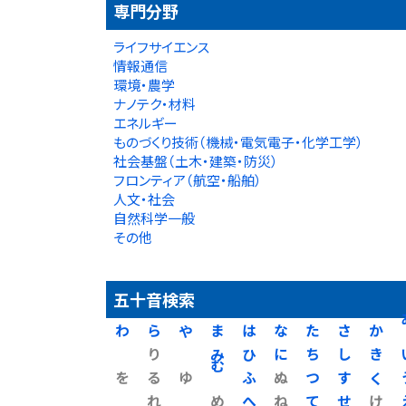
専門分野
ライフサイエンス
情報通信
環境・農学
ナノテク・材料
エネルギー
ものづくり技術（機械・電気電子・化学工学）
社会基盤（土木・建築・防災）
フロンティア（航空・船舶）
人文・社会
自然科学一般
その他
五十音検索
わ
ら
や
ま
は
な
た
さ
か
り
み
ひ
に
ち
し
き
を
る
ゆ
む
ふ
ぬ
つ
す
く
れ
め
へ
ね
て
せ
け