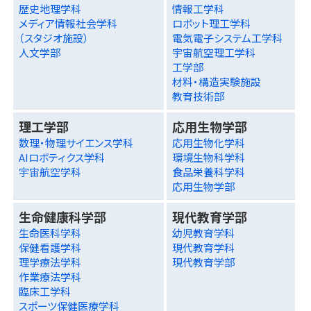
歴史地理学科
情報工学科
メディア情報社会学科
ロボット理工学科
（スタジオ施設）
電気電子システム工学科
人文学部
宇宙航空理工学科
工学部
材料・構造実験施設
教育技術部
理工学部
応用生物学部
数理・物理サイエンス学科
応用生物化学科
AIロボティクス学科
環境生物科学科
宇宙航空学科
食品栄養科学科
応用生物学部
生命健康科学部
現代教育学部
生命医科学科
幼児教育学科
保健看護学科
現代教育学科
理学療法学科
現代教育学部
作業療法学科
臨床工学科
スポーツ保健医療学科