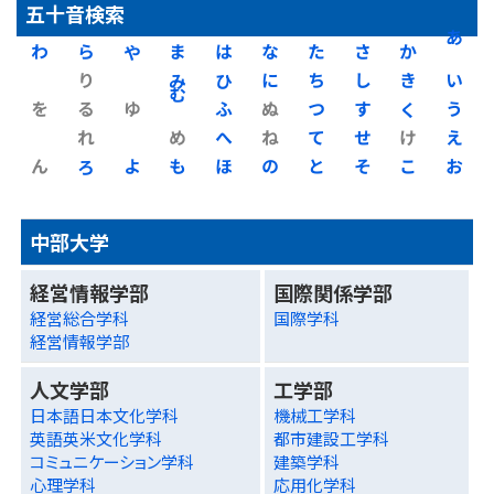
五十音検索
わ
ら
や
ま
は
な
た
さ
か
あ
り
み
ひ
に
ち
し
き
い
を
る
ゆ
む
ふ
ぬ
つ
す
く
う
れ
め
へ
ね
て
せ
け
え
ん
ろ
よ
も
ほ
の
と
そ
こ
お
中部大学
経営情報学部
国際関係学部
経営総合学科
国際学科
経営情報学部
人文学部
工学部
日本語日本文化学科
機械工学科
英語英米文化学科
都市建設工学科
コミュニケーション学科
建築学科
心理学科
応用化学科