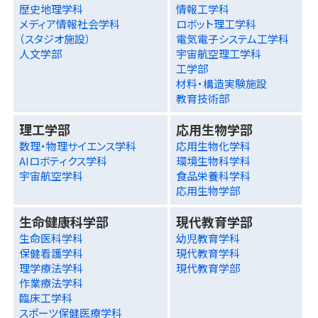
歴史地理学科
情報工学科
メディア情報社会学科
ロボット理工学科
（スタジオ施設）
電気電子システム工学科
人文学部
宇宙航空理工学科
工学部
材料・構造実験施設
教育技術部
理工学部
応用生物学部
数理・物理サイエンス学科
応用生物化学科
AIロボティクス学科
環境生物科学科
宇宙航空学科
食品栄養科学科
応用生物学部
生命健康科学部
現代教育学部
生命医科学科
幼児教育学科
保健看護学科
現代教育学科
理学療法学科
現代教育学部
作業療法学科
臨床工学科
スポーツ保健医療学科