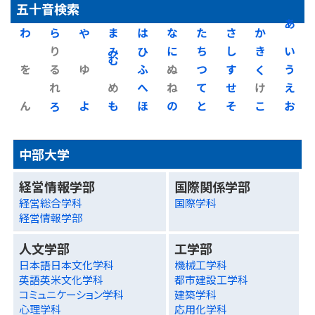
五十音検索
わ
ら
や
ま
は
な
た
さ
か
あ
り
み
ひ
に
ち
し
き
い
を
る
ゆ
む
ふ
ぬ
つ
す
く
う
れ
め
へ
ね
て
せ
け
え
ん
ろ
よ
も
ほ
の
と
そ
こ
お
中部大学
経営情報学部
国際関係学部
経営総合学科
国際学科
経営情報学部
人文学部
工学部
日本語日本文化学科
機械工学科
英語英米文化学科
都市建設工学科
コミュニケーション学科
建築学科
心理学科
応用化学科