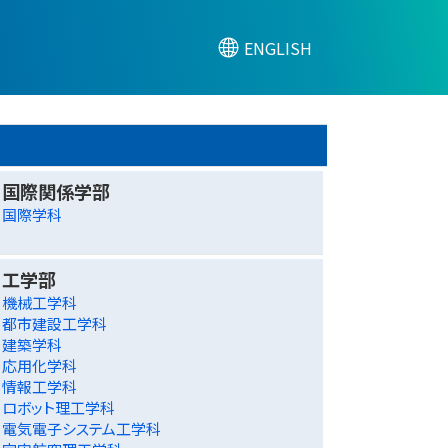
ENGLISH
国際関係学部
国際学科
工学部
機械工学科
都市建設工学科
建築学科
応用化学科
情報工学科
ロボット理工学科
電気電子システム工学科