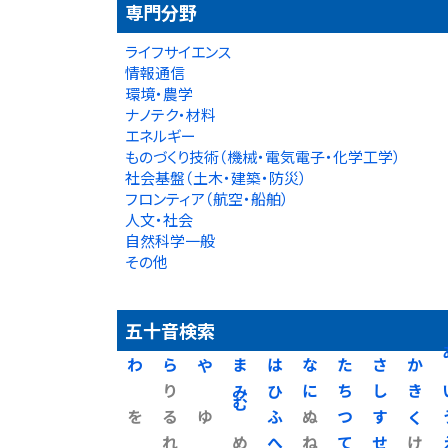
専門分野
ライフサイエンス
情報通信
環境・農学
ナノテク・材料
エネルギー
ものづくり技術（機械・電気電子・化学工学）
社会基盤（土木・建築・防災）
フロンティア（航空・船舶）
人文・社会
自然科学一般
その他
五十音検索
わ
ら
や
ま
は
な
た
さ
か
り
み
ひ
に
ち
し
き
を
る
ゆ
む
ふ
ぬ
つ
す
く
れ
め
へ
ね
て
せ
け