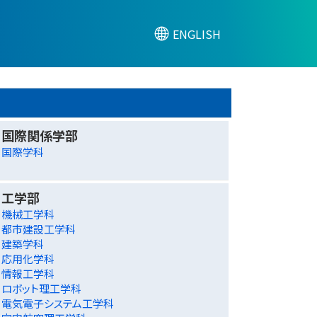
ENGLISH
国際関係学部
国際学科
工学部
機械工学科
都市建設工学科
建築学科
応用化学科
情報工学科
ロボット理工学科
電気電子システム工学科