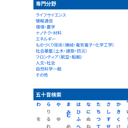
専門分野
ライフサイエンス
情報通信
環境・農学
ナノテク・材料
エネルギー
ものづくり技術（機械・電気電子・化学工学）
社会基盤（土木・建築・防災）
フロンティア（航空・船舶）
人文・社会
自然科学一般
その他
五十音検索
わ
ら
や
ま
は
な
た
さ
か
り
み
ひ
に
ち
し
き
を
る
ゆ
む
ふ
ぬ
つ
す
く
れ
め
へ
ね
て
せ
け