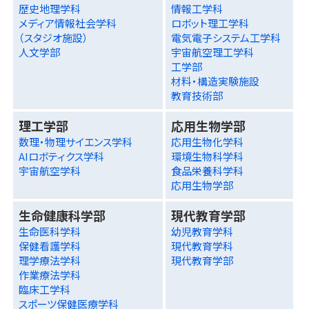
歴史地理学科
情報工学科
メディア情報社会学科
ロボット理工学科
（スタジオ施設）
電気電子システム工学科
人文学部
宇宙航空理工学科
工学部
材料・構造実験施設
教育技術部
理工学部
応用生物学部
数理・物理サイエンス学科
応用生物化学科
AIロボティクス学科
環境生物科学科
宇宙航空学科
食品栄養科学科
応用生物学部
生命健康科学部
現代教育学部
生命医科学科
幼児教育学科
保健看護学科
現代教育学科
理学療法学科
現代教育学部
作業療法学科
臨床工学科
スポーツ保健医療学科