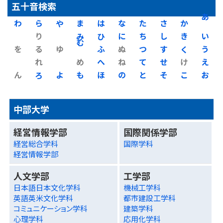
五十音検索
わ
ら
や
ま
は
な
た
さ
か
あ
り
み
ひ
に
ち
し
き
い
を
る
ゆ
む
ふ
ぬ
つ
す
く
う
れ
め
へ
ね
て
せ
け
え
ん
ろ
よ
も
ほ
の
と
そ
こ
お
中部大学
経営情報学部
国際関係学部
経営総合学科
国際学科
経営情報学部
人文学部
工学部
日本語日本文化学科
機械工学科
英語英米文化学科
都市建設工学科
コミュニケーション学科
建築学科
心理学科
応用化学科