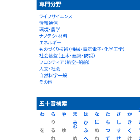
専門分野
ライフサイエンス
情報通信
環境・農学
ナノテク・材料
エネルギー
ものづくり技術（機械・電気電子・化学工学）
社会基盤（土木・建築・防災）
フロンティア（航空・船舶）
人文・社会
自然科学一般
その他
五十音検索
わ
ら
や
ま
は
な
た
さ
か
り
み
ひ
に
ち
し
き
を
る
ゆ
む
ふ
ぬ
つ
す
く
れ
め
へ
ね
て
せ
け