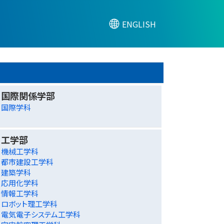
ENGLISH
国際関係学部
国際学科
工学部
機械工学科
都市建設工学科
建築学科
応用化学科
情報工学科
ロボット理工学科
電気電子システム工学科