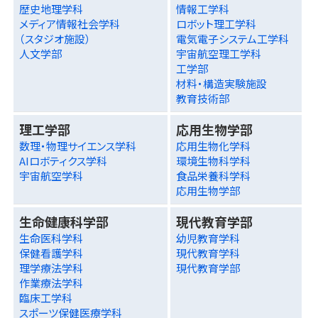
歴史地理学科
情報工学科
メディア情報社会学科
ロボット理工学科
（スタジオ施設）
電気電子システム工学科
人文学部
宇宙航空理工学科
工学部
材料・構造実験施設
教育技術部
理工学部
応用生物学部
数理・物理サイエンス学科
応用生物化学科
AIロボティクス学科
環境生物科学科
宇宙航空学科
食品栄養科学科
応用生物学部
生命健康科学部
現代教育学部
生命医科学科
幼児教育学科
保健看護学科
現代教育学科
理学療法学科
現代教育学部
作業療法学科
臨床工学科
スポーツ保健医療学科