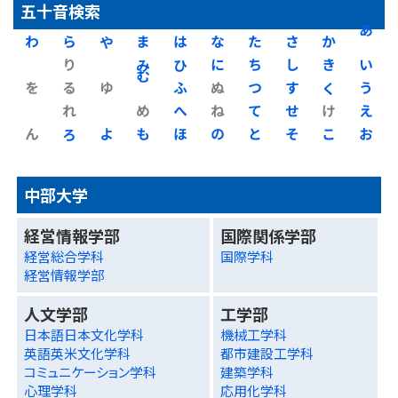
五十音検索
わ
ら
や
ま
は
な
た
さ
か
あ
り
み
ひ
に
ち
し
き
い
を
る
ゆ
む
ふ
ぬ
つ
す
く
う
れ
め
へ
ね
て
せ
け
え
ん
ろ
よ
も
ほ
の
と
そ
こ
お
中部大学
経営情報学部
国際関係学部
経営総合学科
国際学科
経営情報学部
人文学部
工学部
日本語日本文化学科
機械工学科
英語英米文化学科
都市建設工学科
コミュニケーション学科
建築学科
心理学科
応用化学科