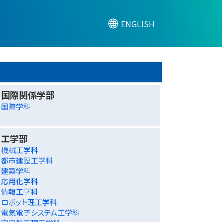
ENGLISH
国際関係学部
国際学科
工学部
機械工学科
都市建設工学科
建築学科
応用化学科
情報工学科
ロボット理工学科
電気電子システム工学科