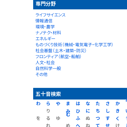
専門分野
ライフサイエンス
情報通信
環境・農学
ナノテク・材料
エネルギー
ものづくり技術（機械・電気電子・化学工学）
社会基盤（土木・建築・防災）
フロンティア（航空・船舶）
人文・社会
自然科学一般
その他
五十音検索
わ
ら
や
ま
は
な
た
さ
か
り
み
ひ
に
ち
し
き
を
る
ゆ
む
ふ
ぬ
つ
す
く
れ
め
へ
ね
て
せ
け