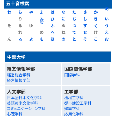
五十音検索
わ
ら
や
ま
は
な
た
さ
か
あ
り
み
ひ
に
ち
し
き
い
を
る
ゆ
む
ふ
ぬ
つ
す
く
う
れ
め
へ
ね
て
せ
け
え
ん
ろ
よ
も
ほ
の
と
そ
こ
お
中部大学
経営情報学部
国際関係学部
経営総合学科
国際学科
経営情報学部
人文学部
工学部
日本語日本文化学科
機械工学科
英語英米文化学科
都市建設工学科
コミュニケーション学科
建築学科
心理学科
応用化学科