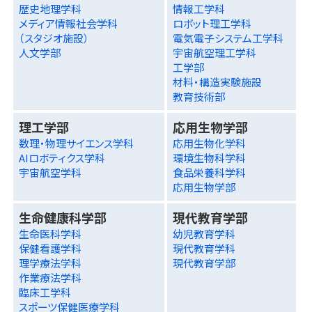
歴史地理学科
情報工学科
メディア情報社会学科
ロボット理工学科
（スタジオ施設）
電気電子システム工学科
人文学部
宇宙航空理工学科
工学部
材料・構造実験施設
教育技術部
理工学部
応用生物学部
数理・物理サイエンス学科
応用生物化学科
AIロボティクス学科
環境生物科学科
宇宙航空学科
食品栄養科学科
応用生物学部
生命健康科学部
現代教育学部
生命医科学科
幼児教育学科
保健看護学科
現代教育学科
理学療法学科
現代教育学部
作業療法学科
臨床工学科
スポーツ保健医療学科