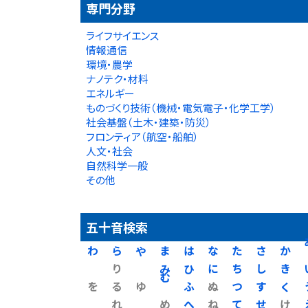
専門分野
ライフサイエンス
情報通信
環境・農学
ナノテク・材料
エネルギー
ものづくり技術（機械・電気電子・化学工学）
社会基盤（土木・建築・防災）
フロンティア（航空・船舶）
人文・社会
自然科学一般
その他
五十音検索
わ
ら
や
ま
は
な
た
さ
か
り
み
ひ
に
ち
し
き
を
る
ゆ
む
ふ
ぬ
つ
す
く
れ
め
へ
ね
て
せ
け