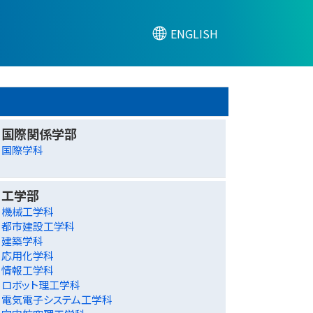
ENGLISH
国際関係学部
国際学科
工学部
機械工学科
都市建設工学科
建築学科
応用化学科
情報工学科
ロボット理工学科
電気電子システム工学科