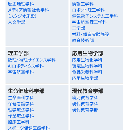
歴史地理学科
情報工学科
メディア情報社会学科
ロボット理工学科
（スタジオ施設）
電気電子システム工学科
人文学部
宇宙航空理工学科
工学部
材料・構造実験施設
教育技術部
理工学部
応用生物学部
数理・物理サイエンス学科
応用生物化学科
AIロボティクス学科
環境生物科学科
宇宙航空学科
食品栄養科学科
応用生物学部
生命健康科学部
現代教育学部
生命医科学科
幼児教育学科
保健看護学科
現代教育学科
理学療法学科
現代教育学部
作業療法学科
臨床工学科
スポーツ保健医療学科