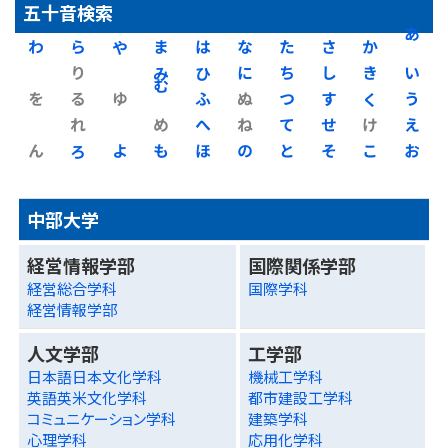
五十音検索
わ
ら
や
ま
は
な
た
さ
か
あ
り
み
ひ
に
ち
し
き
い
を
る
ゆ
む
ふ
ぬ
つ
す
く
う
れ
め
へ
ね
て
せ
け
え
ん
ろ
よ
も
ほ
の
と
そ
こ
お
中部大学
経営情報学部
国際関係学部
経営総合学科
国際学科
経営情報学部
人文学部
工学部
日本語日本文化学科
機械工学科
英語英米文化学科
都市建設工学科
コミュニケーション学科
建築学科
心理学科
応用化学科