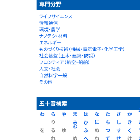
専門分野
ライフサイエンス
情報通信
環境・農学
ナノテク・材料
エネルギー
ものづくり技術（機械・電気電子・化学工学）
社会基盤（土木・建築・防災）
フロンティア（航空・船舶）
人文・社会
自然科学一般
その他
五十音検索
わ
ら
や
ま
は
な
た
さ
か
り
み
ひ
に
ち
し
き
を
る
ゆ
む
ふ
ぬ
つ
す
く
れ
め
へ
ね
て
せ
け