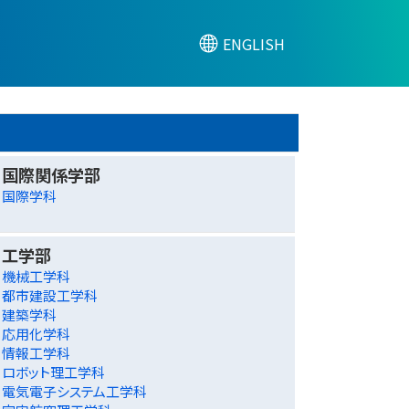
ENGLISH
国際関係学部
国際学科
工学部
機械工学科
都市建設工学科
建築学科
応用化学科
情報工学科
ロボット理工学科
電気電子システム工学科