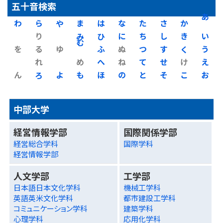
五十音検索
わ
ら
や
ま
は
な
た
さ
か
あ
り
み
ひ
に
ち
し
き
い
を
る
ゆ
む
ふ
ぬ
つ
す
く
う
れ
め
へ
ね
て
せ
け
え
ん
ろ
よ
も
ほ
の
と
そ
こ
お
中部大学
経営情報学部
国際関係学部
経営総合学科
国際学科
経営情報学部
人文学部
工学部
日本語日本文化学科
機械工学科
英語英米文化学科
都市建設工学科
コミュニケーション学科
建築学科
心理学科
応用化学科