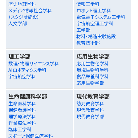
歴史地理学科
情報工学科
メディア情報社会学科
ロボット理工学科
（スタジオ施設）
電気電子システム工学科
人文学部
宇宙航空理工学科
工学部
材料・構造実験施設
教育技術部
理工学部
応用生物学部
数理・物理サイエンス学科
応用生物化学科
AIロボティクス学科
環境生物科学科
宇宙航空学科
食品栄養科学科
応用生物学部
生命健康科学部
現代教育学部
生命医科学科
幼児教育学科
保健看護学科
現代教育学科
理学療法学科
現代教育学部
作業療法学科
臨床工学科
スポーツ保健医療学科