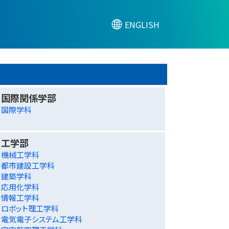
ENGLISH
国際関係学部
国際学科
工学部
機械工学科
都市建設工学科
建築学科
応用化学科
情報工学科
ロボット理工学科
電気電子システム工学科