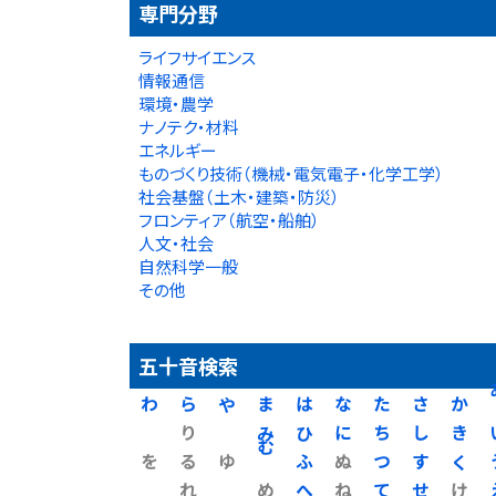
専門分野
ライフサイエンス
情報通信
環境・農学
ナノテク・材料
エネルギー
ものづくり技術（機械・電気電子・化学工学）
社会基盤（土木・建築・防災）
フロンティア（航空・船舶）
人文・社会
自然科学一般
その他
五十音検索
わ
ら
や
ま
は
な
た
さ
か
り
み
ひ
に
ち
し
き
を
る
ゆ
む
ふ
ぬ
つ
す
く
れ
め
へ
ね
て
せ
け