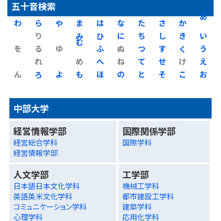
五十音検索
わ
ら
や
ま
は
な
た
さ
か
あ
り
み
ひ
に
ち
し
き
い
を
る
ゆ
む
ふ
ぬ
つ
す
く
う
れ
め
へ
ね
て
せ
け
え
ん
ろ
よ
も
ほ
の
と
そ
こ
お
中部大学
経営情報学部
国際関係学部
経営総合学科
国際学科
経営情報学部
人文学部
工学部
日本語日本文化学科
機械工学科
英語英米文化学科
都市建設工学科
コミュニケーション学科
建築学科
心理学科
応用化学科