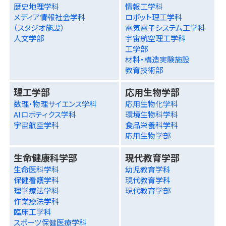
歴史地理学科
情報工学科
メディア情報社会学科
ロボット理工学科
（スタジオ施設）
電気電子システム工学科
人文学部
宇宙航空理工学科
工学部
材料・構造実験施設
教育技術部
理工学部
応用生物学部
数理・物理サイエンス学科
応用生物化学科
AIロボティクス学科
環境生物科学科
宇宙航空学科
食品栄養科学科
応用生物学部
生命健康科学部
現代教育学部
生命医科学科
幼児教育学科
保健看護学科
現代教育学科
理学療法学科
現代教育学部
作業療法学科
臨床工学科
スポーツ保健医療学科