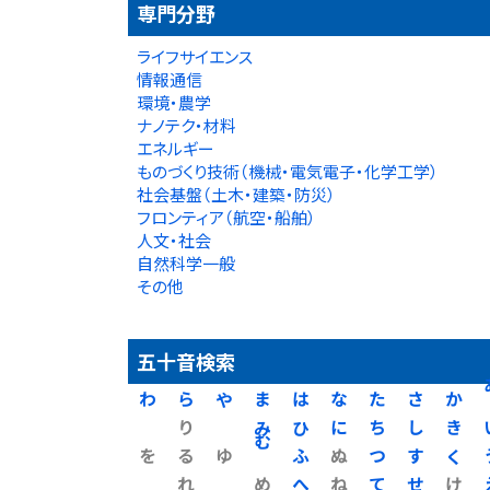
専門分野
ライフサイエンス
情報通信
環境・農学
ナノテク・材料
エネルギー
ものづくり技術（機械・電気電子・化学工学）
社会基盤（土木・建築・防災）
フロンティア（航空・船舶）
人文・社会
自然科学一般
その他
五十音検索
わ
ら
や
ま
は
な
た
さ
か
り
み
ひ
に
ち
し
き
を
る
ゆ
む
ふ
ぬ
つ
す
く
れ
め
へ
ね
て
せ
け