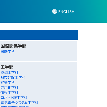
ENGLISH
国際関係学部
国際学科
工学部
機械工学科
都市建設工学科
建築学科
応用化学科
情報工学科
ロボット理工学科
電気電子システム工学科