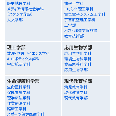
歴史地理学科
情報工学科
メディア情報社会学科
ロボット理工学科
（スタジオ施設）
電気電子システム工学科
人文学部
宇宙航空理工学科
工学部
材料・構造実験施設
教育技術部
理工学部
応用生物学部
数理・物理サイエンス学科
応用生物化学科
AIロボティクス学科
環境生物科学科
宇宙航空学科
食品栄養科学科
応用生物学部
生命健康科学部
現代教育学部
生命医科学科
幼児教育学科
保健看護学科
現代教育学科
理学療法学科
現代教育学部
作業療法学科
臨床工学科
スポーツ保健医療学科