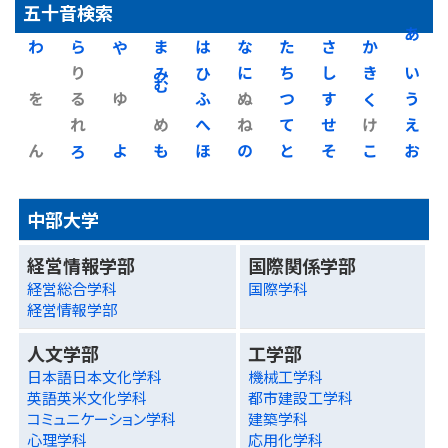
五十音検索
わ
ら
や
ま
は
な
た
さ
か
あ
り
み
ひ
に
ち
し
き
い
を
る
ゆ
む
ふ
ぬ
つ
す
く
う
れ
め
へ
ね
て
せ
け
え
ん
ろ
よ
も
ほ
の
と
そ
こ
お
中部大学
経営情報学部
国際関係学部
経営総合学科
国際学科
経営情報学部
人文学部
工学部
日本語日本文化学科
機械工学科
英語英米文化学科
都市建設工学科
コミュニケーション学科
建築学科
心理学科
応用化学科