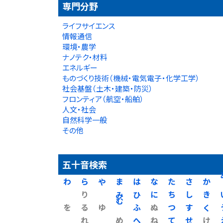
専門分野
ライフサイエンス
情報通信
環境・農学
ナノテク・材料
エネルギー
ものづくり技術（機械・電気電子・化学工学）
社会基盤（土木・建築・防災）
フロンティア（航空・船舶）
人文・社会
自然科学一般
その他
五十音検索
わ
ら
や
ま
は
な
た
さ
か
り
み
ひ
に
ち
し
き
を
る
ゆ
む
ふ
ぬ
つ
す
く
れ
め
へ
ね
て
せ
け