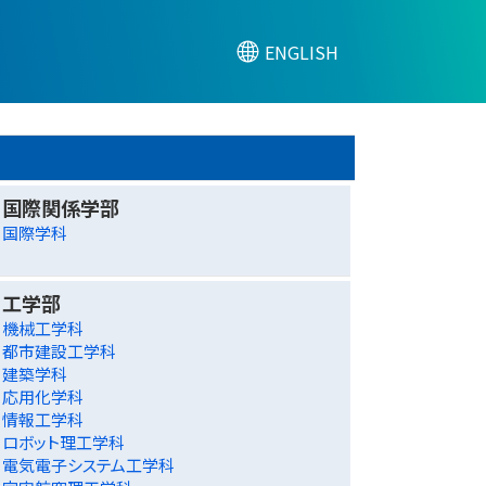
ENGLISH
国際関係学部
国際学科
工学部
機械工学科
都市建設工学科
建築学科
応用化学科
情報工学科
ロボット理工学科
電気電子システム工学科