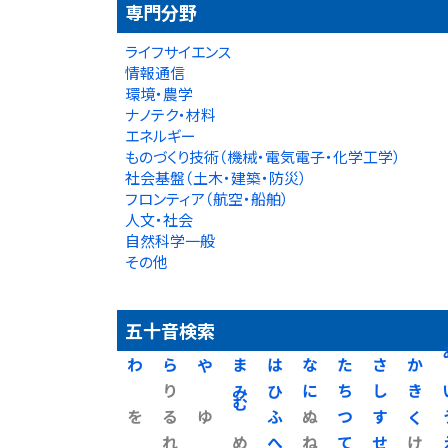
専門分野
ライフサイエンス
情報通信
環境・農学
ナノテク・材料
エネルギー
ものづくり技術（機械・電気電子・化学工学）
社会基盤（土木・建築・防災）
フロンティア（航空・船舶）
人文・社会
自然科学一般
その他
五十音検索
わ
ら
や
ま
は
な
た
さ
か
り
み
ひ
に
ち
し
き
を
る
ゆ
む
ふ
ぬ
つ
す
く
れ
め
へ
ね
て
せ
け