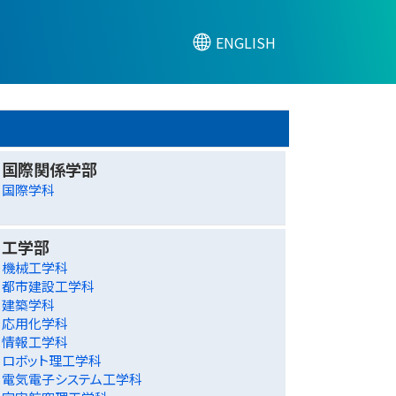
ENGLISH
国際関係学部
国際学科
工学部
機械工学科
都市建設工学科
建築学科
応用化学科
情報工学科
ロボット理工学科
電気電子システム工学科