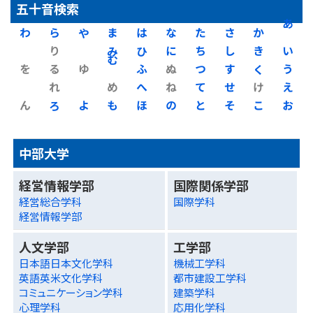
五十音検索
わ
ら
や
ま
は
な
た
さ
か
あ
り
み
ひ
に
ち
し
き
い
を
る
ゆ
む
ふ
ぬ
つ
す
く
う
れ
め
へ
ね
て
せ
け
え
ん
ろ
よ
も
ほ
の
と
そ
こ
お
中部大学
経営情報学部
国際関係学部
経営総合学科
国際学科
経営情報学部
人文学部
工学部
日本語日本文化学科
機械工学科
英語英米文化学科
都市建設工学科
コミュニケーション学科
建築学科
心理学科
応用化学科