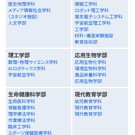
歴史地理学科
情報工学科
メディア情報社会学科
ロボット理工学科
（スタジオ施設）
電気電子システム工学科
人文学部
宇宙航空理工学科
工学部
材料・構造実験施設
教育技術部
理工学部
応用生物学部
数理・物理サイエンス学科
応用生物化学科
AIロボティクス学科
環境生物科学科
宇宙航空学科
食品栄養科学科
応用生物学部
生命健康科学部
現代教育学部
生命医科学科
幼児教育学科
保健看護学科
現代教育学科
理学療法学科
現代教育学部
作業療法学科
臨床工学科
スポーツ保健医療学科