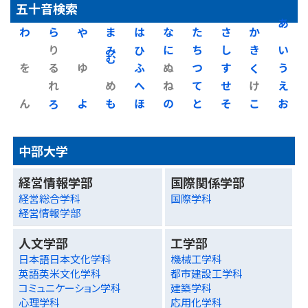
五十音検索
わ
ら
や
ま
は
な
た
さ
か
あ
り
み
ひ
に
ち
し
き
い
を
る
ゆ
む
ふ
ぬ
つ
す
く
う
れ
め
へ
ね
て
せ
け
え
ん
ろ
よ
も
ほ
の
と
そ
こ
お
中部大学
経営情報学部
国際関係学部
経営総合学科
国際学科
経営情報学部
人文学部
工学部
日本語日本文化学科
機械工学科
英語英米文化学科
都市建設工学科
コミュニケーション学科
建築学科
心理学科
応用化学科