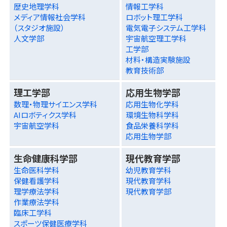
歴史地理学科
情報工学科
メディア情報社会学科
ロボット理工学科
（スタジオ施設）
電気電子システム工学科
人文学部
宇宙航空理工学科
工学部
材料・構造実験施設
教育技術部
理工学部
応用生物学部
数理・物理サイエンス学科
応用生物化学科
AIロボティクス学科
環境生物科学科
宇宙航空学科
食品栄養科学科
応用生物学部
生命健康科学部
現代教育学部
生命医科学科
幼児教育学科
保健看護学科
現代教育学科
理学療法学科
現代教育学部
作業療法学科
臨床工学科
スポーツ保健医療学科