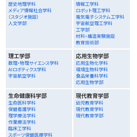
歴史地理学科
情報工学科
メディア情報社会学科
ロボット理工学科
（スタジオ施設）
電気電子システム工学科
人文学部
宇宙航空理工学科
工学部
材料・構造実験施設
教育技術部
理工学部
応用生物学部
数理・物理サイエンス学科
応用生物化学科
AIロボティクス学科
環境生物科学科
宇宙航空学科
食品栄養科学科
応用生物学部
生命健康科学部
現代教育学部
生命医科学科
幼児教育学科
保健看護学科
現代教育学科
理学療法学科
現代教育学部
作業療法学科
臨床工学科
スポーツ保健医療学科