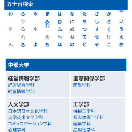
五十音検索
わ
ら
や
ま
は
な
た
さ
か
あ
り
み
ひ
に
ち
し
き
い
を
る
ゆ
む
ふ
ぬ
つ
す
く
う
れ
め
へ
ね
て
せ
け
え
ん
ろ
よ
も
ほ
の
と
そ
こ
お
中部大学
経営情報学部
国際関係学部
経営総合学科
国際学科
経営情報学部
人文学部
工学部
日本語日本文化学科
機械工学科
英語英米文化学科
都市建設工学科
コミュニケーション学科
建築学科
心理学科
応用化学科