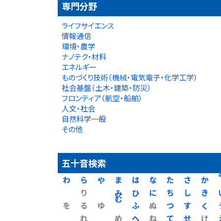
専門分野
ライフサイエンス
情報通信
環境・農学
ナノテク・材料
エネルギー
ものづくり技術（機械・電気電子・化学工学）
社会基盤（土木・建築・防災）
フロンティア（航空・船舶）
人文・社会
自然科学一般
その他
五十音検索
わ
ら
や
ま
は
な
た
さ
か
り
み
ひ
に
ち
し
き
を
る
ゆ
む
ふ
ぬ
つ
す
く
れ
め
へ
ね
て
せ
け