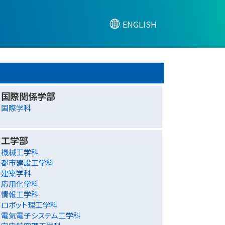
ENGLISH
国際関係学部
国際学科
工学部
機械工学科
都市建設工学科
建築学科
応用化学科
情報工学科
ロボット理工学科
電気電子システム工学科