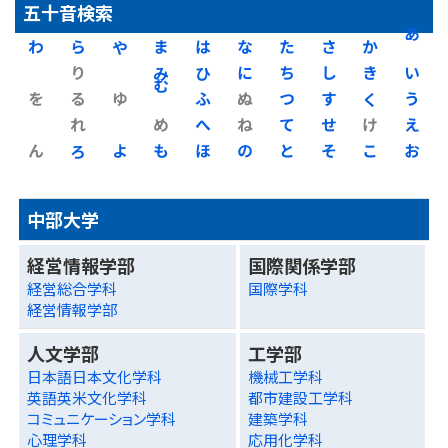
五十音検索
わ
ら
や
ま
は
な
た
さ
か
あ
り
み
ひ
に
ち
し
き
い
を
る
ゆ
む
ふ
ぬ
つ
す
く
う
れ
め
へ
ね
て
せ
け
え
ん
ろ
よ
も
ほ
の
と
そ
こ
お
中部大学
経営情報学部
国際関係学部
経営総合学科
国際学科
経営情報学部
人文学部
工学部
日本語日本文化学科
機械工学科
英語英米文化学科
都市建設工学科
コミュニケーション学科
建築学科
心理学科
応用化学科