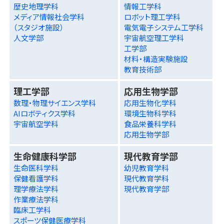
歴史地理学科
情報工学科
メディア情報社会学科
ロボット理工学科
（スタジオ施設）
電気電子システム工学科
人文学部
宇宙航空理工学科
工学部
材料・構造実験施設
教育技術部
理工学部
応用生物学部
数理・物理サイエンス学科
応用生物化学科
AIロボティクス学科
環境生物科学科
宇宙航空学科
食品栄養科学科
応用生物学部
生命健康科学部
現代教育学部
生命医科学科
幼児教育学科
保健看護学科
現代教育学科
理学療法学科
現代教育学部
作業療法学科
臨床工学科
スポーツ保健医療学科