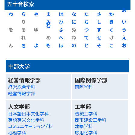
五十音検索
わ
ら
や
ま
は
な
た
さ
か
あ
り
み
ひ
に
ち
し
き
い
を
る
ゆ
む
ふ
ぬ
つ
す
く
う
れ
め
へ
ね
て
せ
け
え
ん
ろ
よ
も
ほ
の
と
そ
こ
お
中部大学
経営情報学部
国際関係学部
経営総合学科
国際学科
経営情報学部
人文学部
工学部
日本語日本文化学科
機械工学科
英語英米文化学科
都市建設工学科
コミュニケーション学科
建築学科
心理学科
応用化学科