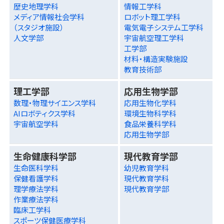
歴史地理学科
情報工学科
メディア情報社会学科
ロボット理工学科
（スタジオ施設）
電気電子システム工学科
人文学部
宇宙航空理工学科
工学部
材料・構造実験施設
教育技術部
理工学部
応用生物学部
数理・物理サイエンス学科
応用生物化学科
AIロボティクス学科
環境生物科学科
宇宙航空学科
食品栄養科学科
応用生物学部
生命健康科学部
現代教育学部
生命医科学科
幼児教育学科
保健看護学科
現代教育学科
理学療法学科
現代教育学部
作業療法学科
臨床工学科
スポーツ保健医療学科