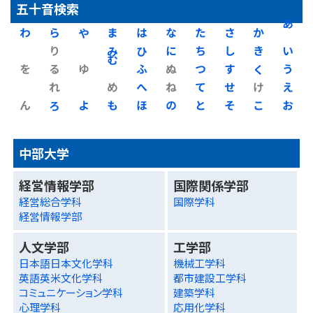
五十音検索
わ
ら
や
ま
は
な
た
さ
か
あ
り
み
ひ
に
ち
し
き
い
を
る
ゆ
む
ふ
ぬ
つ
す
く
う
れ
め
へ
ね
て
せ
け
え
ん
ろ
よ
も
ほ
の
と
そ
こ
お
中部大学
経営情報学部
国際関係学部
経営総合学科
国際学科
経営情報学部
人文学部
工学部
日本語日本文化学科
機械工学科
英語英米文化学科
都市建設工学科
コミュニケーション学科
建築学科
心理学科
応用化学科