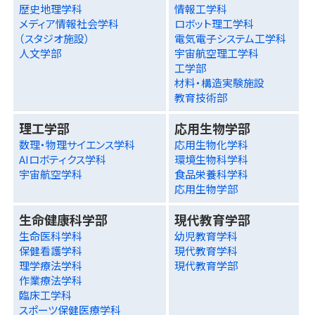
歴史地理学科
情報工学科
メディア情報社会学科
ロボット理工学科
（スタジオ施設）
電気電子システム工学科
人文学部
宇宙航空理工学科
工学部
材料・構造実験施設
教育技術部
理工学部
応用生物学部
数理・物理サイエンス学科
応用生物化学科
AIロボティクス学科
環境生物科学科
宇宙航空学科
食品栄養科学科
応用生物学部
生命健康科学部
現代教育学部
生命医科学科
幼児教育学科
保健看護学科
現代教育学科
理学療法学科
現代教育学部
作業療法学科
臨床工学科
スポーツ保健医療学科