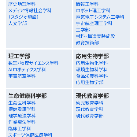
歴史地理学科
情報工学科
メディア情報社会学科
ロボット理工学科
（スタジオ施設）
電気電子システム工学科
人文学部
宇宙航空理工学科
工学部
材料・構造実験施設
教育技術部
理工学部
応用生物学部
数理・物理サイエンス学科
応用生物化学科
AIロボティクス学科
環境生物科学科
宇宙航空学科
食品栄養科学科
応用生物学部
生命健康科学部
現代教育学部
生命医科学科
幼児教育学科
保健看護学科
現代教育学科
理学療法学科
現代教育学部
作業療法学科
臨床工学科
スポーツ保健医療学科