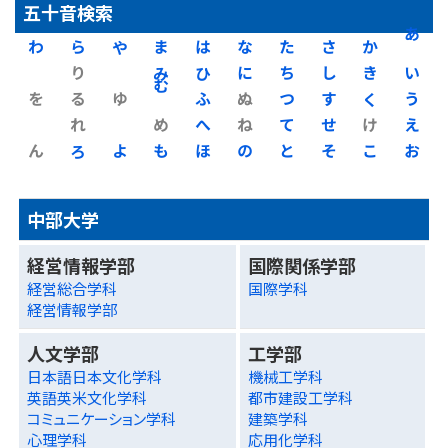
五十音検索
わ
ら
や
ま
は
な
た
さ
か
あ
り
み
ひ
に
ち
し
き
い
を
る
ゆ
む
ふ
ぬ
つ
す
く
う
れ
め
へ
ね
て
せ
け
え
ん
ろ
よ
も
ほ
の
と
そ
こ
お
中部大学
経営情報学部
国際関係学部
経営総合学科
国際学科
経営情報学部
人文学部
工学部
日本語日本文化学科
機械工学科
英語英米文化学科
都市建設工学科
コミュニケーション学科
建築学科
心理学科
応用化学科