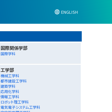
ENGLISH
国際関係学部
国際学科
工学部
機械工学科
都市建設工学科
建築学科
応用化学科
情報工学科
ロボット理工学科
電気電子システム工学科