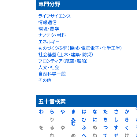
専門分野
ライフサイエンス
情報通信
環境・農学
ナノテク・材料
エネルギー
ものづくり技術（機械・電気電子・化学工学）
社会基盤（土木・建築・防災）
フロンティア（航空・船舶）
人文・社会
自然科学一般
その他
五十音検索
わ
ら
や
ま
は
な
た
さ
か
り
み
ひ
に
ち
し
き
を
る
ゆ
む
ふ
ぬ
つ
す
く
れ
め
へ
ね
て
せ
け