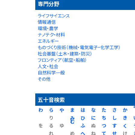
専門分野
ライフサイエンス
情報通信
環境・農学
ナノテク・材料
エネルギー
ものづくり技術（機械・電気電子・化学工学）
社会基盤（土木・建築・防災）
フロンティア（航空・船舶）
人文・社会
自然科学一般
その他
五十音検索
わ
ら
や
ま
は
な
た
さ
か
り
み
ひ
に
ち
し
き
を
る
ゆ
む
ふ
ぬ
つ
す
く
れ
め
へ
ね
て
せ
け