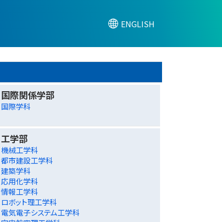
ENGLISH
国際関係学部
国際学科
工学部
機械工学科
都市建設工学科
建築学科
応用化学科
情報工学科
ロボット理工学科
電気電子システム工学科