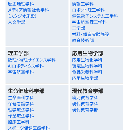
歴史地理学科
情報工学科
メディア情報社会学科
ロボット理工学科
（スタジオ施設）
電気電子システム工学科
人文学部
宇宙航空理工学科
工学部
材料・構造実験施設
教育技術部
理工学部
応用生物学部
数理・物理サイエンス学科
応用生物化学科
AIロボティクス学科
環境生物科学科
宇宙航空学科
食品栄養科学科
応用生物学部
生命健康科学部
現代教育学部
生命医科学科
幼児教育学科
保健看護学科
現代教育学科
理学療法学科
現代教育学部
作業療法学科
臨床工学科
スポーツ保健医療学科