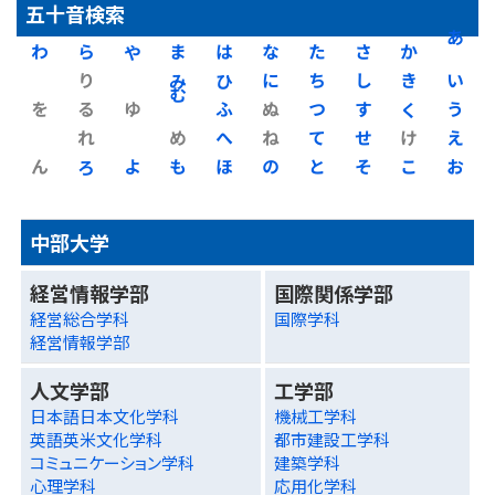
五十音検索
わ
ら
や
ま
は
な
た
さ
か
あ
り
み
ひ
に
ち
し
き
い
を
る
ゆ
む
ふ
ぬ
つ
す
く
う
れ
め
へ
ね
て
せ
け
え
ん
ろ
よ
も
ほ
の
と
そ
こ
お
中部大学
経営情報学部
国際関係学部
経営総合学科
国際学科
経営情報学部
人文学部
工学部
日本語日本文化学科
機械工学科
英語英米文化学科
都市建設工学科
コミュニケーション学科
建築学科
心理学科
応用化学科